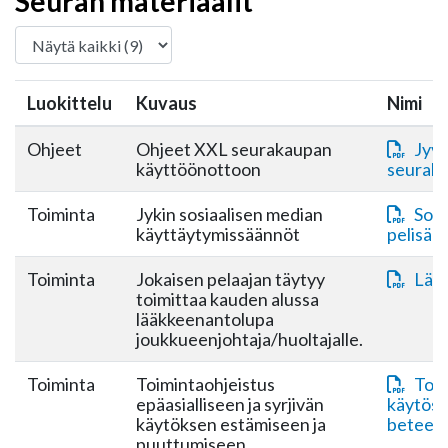
Seuran materiaalit
Luokittelu
Kuvaus
Nimi
Ohjeet
Ohjeet XXL seurakaupan
Jyvä
käyttöönottoon
seuraka
Toiminta
Jykin sosiaalisen median
Sosi
käyttäytymissäännöt
pelisää
Toiminta
Jokaisen pelaajan täytyy
Lää
toimittaa kauden alussa
lääkkeenantolupa
joukkueenjohtaja/huoltajalle.
Toiminta
Toimintaohjeistus
Toim
epäasialliseen ja syrjivän
käytös_
käytöksen estämiseen ja
beteen
puuttumiseen