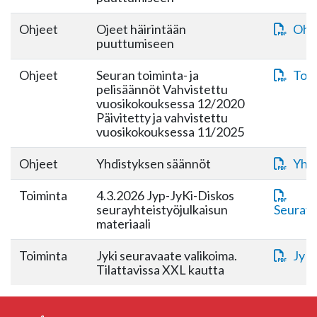
Ohjeet
Ojeet häirintään
Ohje
puuttumiseen
Ohjeet
Seuran toiminta- ja
Toim
pelisäännöt Vahvistettu
vuosikokouksessa 12/2020
Päivitetty ja vahvistettu
vuosikokouksessa 11/2025
Ohjeet
Yhdistyksen säännöt
Yhd
Toiminta
4.3.2026 Jyp-JyKi-Diskos
seurayhteistyöjulkaisun
Seuray
materiaali
Toiminta
Jyki seuravaate valikoima.
JyKi
Tilattavissa XXL kautta